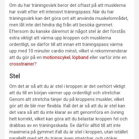
Om du har träningsvärk beror det oftast på att musklerna
har svält efter ett intensivt träningspass. När du har
träningsvärk kan det göra ont att använda muskelområdet,
men låt inte det hindra dig från att besöka gymmet.
Eftersom du kanske däremot är något stel är det förstås
extra viktigt att värma upp kroppen och musklerna
ordentligt, se därför till att innan ett träningspass värma
upp med 10 minuter cardio minst, vilket vi rekommenderar
att du gör på en
motionscykel
,
löpband
eller varför inte en
crosstrainer
?
Stel
Om det är så att du är stel i kroppen är det oerhört viktigt
att du till en början värmer upp ordentligt och stretchar.
Genom att stretcha tänjer du på kroppens muskler, vilket
gör att de blir mer flexibla. Ifall det är så att du är stel kan
det vara så att du inte klarar av att genomföra en övning
helt korrekt, vilket kan göra att du belastar kroppen fel och
drabbas av en träningsskada. Se därför alltid till att inte
maximera på gymmet ifall du är stel i kroppen, utan istället
parallellt med att du tränar även stretchar, och utökar