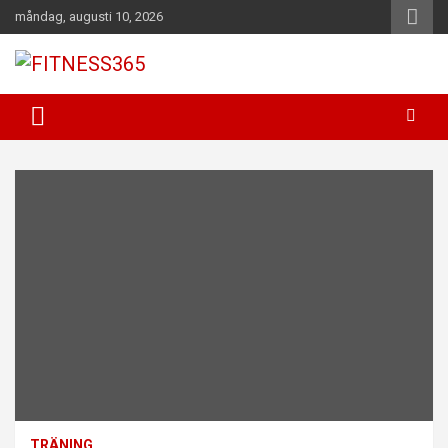
Hoppa
måndag, augusti 10, 2026
till
innehåll
Fitness Varje Dag
FITNESS365
TRÄNING