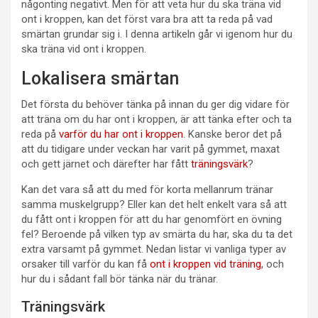
någonting negativt. Men för att veta hur du ska träna vid
ont i kroppen, kan det först vara bra att ta reda på vad
smärtan grundar sig i. I denna artikeln går vi igenom hur du
ska träna vid ont i kroppen.
Lokalisera smärtan
Det första du behöver tänka på innan du ger dig vidare för
att träna om du har ont i kroppen, är att tänka efter och ta
reda på
varför du har ont i kroppen
. Kanske beror det på
att du tidigare under veckan har varit på gymmet, maxat
och gett järnet och därefter har fått
träningsvärk
?
Kan det vara så att du med för korta mellanrum tränar
samma muskelgrupp? Eller kan det helt enkelt vara så att
du fått ont i kroppen för att du har genomfört en övning
fel? Beroende på vilken typ av smärta du har, ska du ta det
extra varsamt på gymmet. Nedan listar vi vanliga typer av
orsaker till varför du kan få
ont i kroppen vid träning
, och
hur du i sådant fall bör tänka när du tränar.
Träningsvärk