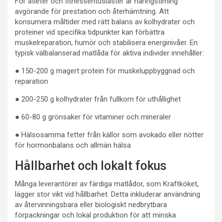
För atleter och fitnessentusiaster är näringstiming
avgörande för prestation och återhämtning. Att
konsumera måltider med rätt balans av kolhydrater och
proteiner vid specifika tidpunkter kan förbättra
muskelreparation, humör och stabilisera energinivåer. En
typisk välbalanserad matlåda för aktiva individer innehåller:
● 150-200 g magert protein för muskeluppbyggnad och
reparation
● 200-250 g kolhydrater från fullkorn för uthållighet
● 60-80 g grönsaker för vitaminer och mineraler
● Hälsosamma fetter från källor som avokado eller nötter
för hormonbalans och allmän hälsa
Hållbarhet och lokalt fokus
Många leverantörer av färdiga matlådor, som Kraftköket,
lägger stor vikt vid hållbarhet. Detta inkluderar användning
av återvinningsbara eller biologiskt nedbrytbara
förpackningar och lokal produktion för att minska