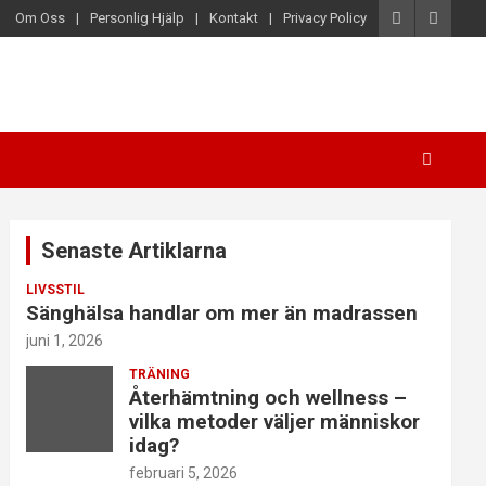
Om Oss
Personlig Hjälp
Kontakt
Privacy Policy
Senaste Artiklarna
LIVSSTIL
Sänghälsa handlar om mer än madrassen
juni 1, 2026
TRÄNING
Återhämtning och wellness –
vilka metoder väljer människor
idag?
februari 5, 2026