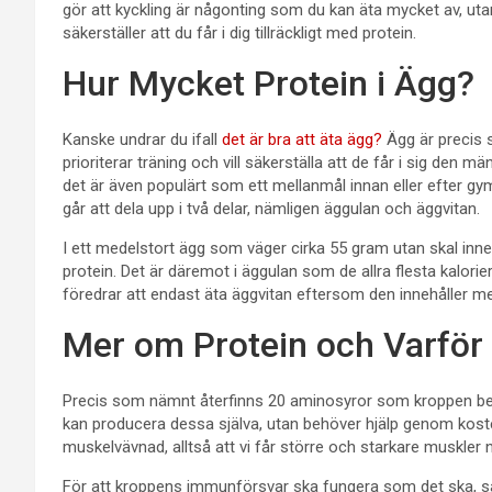
gör att kyckling är någonting som du kan äta mycket av, utan 
säkerställer att du får i dig tillräckligt med protein.
Hur Mycket Protein i Ägg?
Kanske undrar du ifall
det är bra att äta ägg?
Ägg är precis s
prioriterar träning och vill säkerställa att de får i sig den
det är även populärt som ett mellanmål innan eller efter gym
går att dela upp i två delar, nämligen äggulan och äggvitan.
I ett medelstort ägg som väger cirka 55 gram utan skal inne
protein. Det är däremot i äggulan som de allra flesta kalori
föredrar att endast äta äggvitan eftersom den innehåller me
Mer om Protein och Varför 
Precis som nämnt återfinns 20 aminosyror som kroppen behöv
kan producera dessa själva, utan behöver hjälp genom koste
muskelvävnad, alltså att vi får större och starkare muskler nä
För att kroppens immunförsvar ska fungera som det ska, 