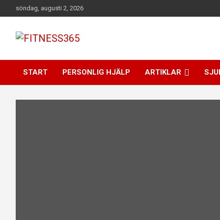
Hoppa
söndag, augusti 2, 2026
till
innehåll
Fitness Varje Dag
FITNESS365
START
PERSONLIG HJÄLP
ARTIKLAR
SJU