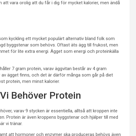
att vara orolig att du får i dig för mycket kalorier, men ändå
om kyckling ett mycket populärt alternativ bland folk som
 mängd byggstenar som behövs. Oftast äts ägg till frukost, men
met för lite extra energi. Ägget som energi och proteinkälla
håller 7 gram protein, varav äggvitan består av 4 gram
er av ägget finns, och det är därför många som går på diet
st protein, men minst kalorier.
Vi Behöver Protein
er, varav 9 stycken är essentiella, alltså att kroppen inte
n. Protein är även kroppens byggstenar och hjälper till med
r vi tränar.
samt att hormoner och enzymer ska produceras behövs även