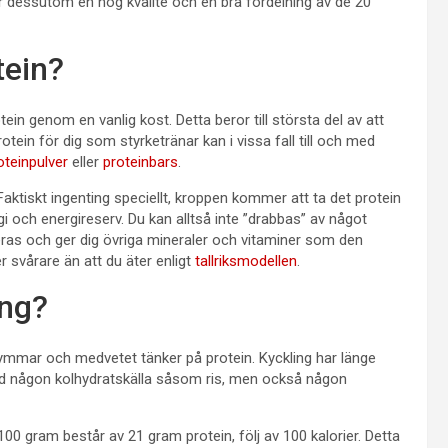
er dessutom en hög kvalité och en bra fördelning av de 20
tein?
tein genom en vanlig kost. Detta beror till största del av att
rotein för dig som styrketränar kan i vissa fall till och med
oteinpulver
eller
proteinbars
.
aktiskt ingenting speciellt, kroppen kommer att ta det protein
ch energireserv. Du kan alltså inte ”drabbas” av något
eras och ger dig övriga mineraler och vitaminer som den
r svårare än att du äter enligt
tallriksmodellen
.
ing?
gymmar och medvetet tänker på protein. Kyckling har länge
med någon kolhydratskälla såsom ris, men också någon
 100 gram består av 21 gram protein, följ av 100 kalorier. Detta