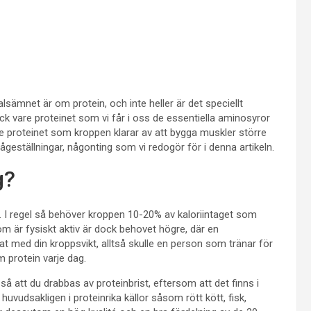
ämnet är om protein, och inte heller är det speciellt
ck vare proteinet som vi får i oss de essentiella aminosyror
e proteinet som kroppen klarar av att bygga muskler större
ågeställningar, någonting som vi redogör för i denna artikeln.
g?
. I regel så behöver kroppen 10-20% av kaloriintaget som
om är fysiskt aktiv är dock behovet högre, där en
 med din kroppsvikt, alltså skulle en person som tränar för
 protein varje dag.
 så att du drabbas av proteinbrist, eftersom att det finns i
 huvudsakligen i proteinrika källor såsom rött kött, fisk,