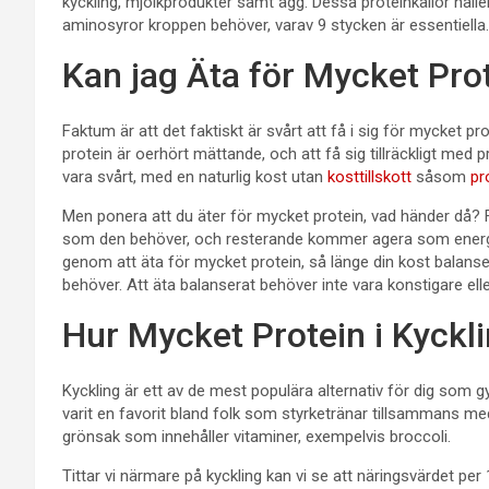
kyckling, mjölkprodukter samt ägg. Dessa proteinkällor håll
aminosyror kroppen behöver, varav 9 stycken är essentiella.
Kan jag Äta för Mycket Pro
Faktum är att det faktiskt är svårt att få i sig för mycket pro
protein är oerhört mättande, och att få sig tillräckligt med p
vara svårt, med en naturlig kost utan
kosttillskott
såsom
pr
Men ponera att du äter för mycket protein, vad händer då? F
som den behöver, och resterande kommer agera som energi o
genom att äta för mycket protein, så länge din kost balans
behöver. Att äta balanserat behöver inte vara konstigare elle
Hur Mycket Protein i Kyckl
Kyckling är ett av de mest populära alternativ för dig som 
varit en favorit bland folk som styrketränar tillsammans 
grönsak som innehåller vitaminer, exempelvis broccoli.
Tittar vi närmare på kyckling kan vi se att näringsvärdet per