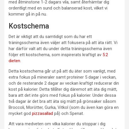
med åtminstone 1-2 dagars vila, samt återhämtar dig
ordentligt med en sund och balanserad kost, vilket vi
kommer gå in på nu.
Kostschema
Det är viktigt att du samtidigt som du har ett
träningsschema även väljer att fokusera på att äta rätt. Vi
har därför valt att du under detta träningsschema även
följer ett kostschema, som inspirerats kraftigt av
5:2
dieten
.
Detta kostschema går ut på att du äter som vanligt, med
extra fokus på mineraler samt proteiner 5 dagar i veckan,
och de resterande 2 dagar av veckan kraftigt reducerar din
kost på kalorier. Detta tillåter dig däremot att äta dig mätt,
bara att det inte görs med fokus på kalorier. Under dessa
två dagar är det bra att äta sig mätt på grönsaker såsom
Broccoli, Morötter, Gurka, Vitkol (som du även kan göra en
mycket god
pizzasallad
på) och Spenat.
Att vara medveten om vilka kalorier du stoppar i dig