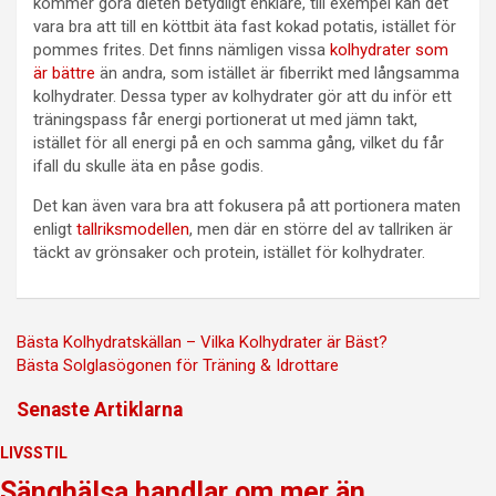
kommer göra dieten betydligt enklare, till exempel kan det
vara bra att till en köttbit äta fast kokad potatis, istället för
pommes frites. Det finns nämligen vissa
kolhydrater som
är bättre
än andra, som istället är fiberrikt med långsamma
kolhydrater. Dessa typer av kolhydrater gör att du inför ett
träningspass får energi portionerat ut med jämn takt,
istället för all energi på en och samma gång, vilket du får
ifall du skulle äta en påse godis.
Det kan även vara bra att fokusera på att portionera maten
enligt
tallriksmodellen
, men där en större del av tallriken är
täckt av grönsaker och protein, istället för kolhydrater.
Inläggsnavigering
Bästa Kolhydratskällan – Vilka Kolhydrater är Bäst?
Bästa Solglasögonen för Träning & Idrottare
Senaste Artiklarna
LIVSSTIL
Sänghälsa handlar om mer än