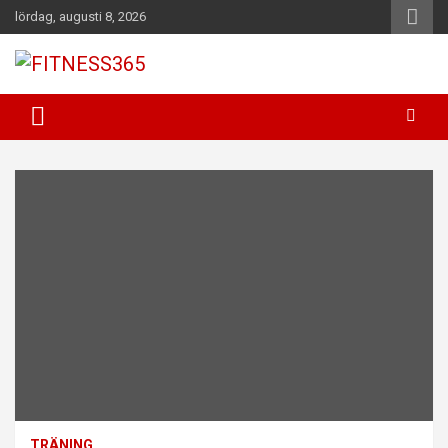
Hoppa
lördag, augusti 8, 2026
till
innehåll
Fitness Varje Dag
FITNESS365
TRÄNING