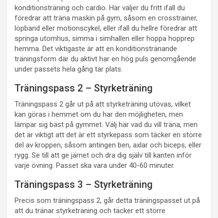
konditionsträning och cardio. Här väljer du fritt ifall du
föredrar att träna maskin på gym, såsom en crosstrainer,
löpband eller motionscykel, eller ifall du hellre föredrar att
springa utomhus, simma i simhallen eller hoppa hopprep
hemma. Det viktigaste är att en konditionstränande
träningsform där du aktivt har en hög puls genomgående
under passets hela gång tar plats.
Träningspass 2 – Styrketräning
Träningspass 2 går ut på att styrketräning utövas, vilket
kan göras i hemmet om du har den möjligheten, men
lämpar sig bäst på gymmet. Välj här vad du vill träna, men
det är viktigt att det är ett styrkepass som täcker en större
del av kroppen, såsom antingen ben, axlar och biceps, eller
rygg. Se till att ge järnet och dra dig själv till kanten inför
varje övning. Passet ska vara under 40-60 minuter.
Träningspass 3 – Styrketräning
Precis som träningspass 2, går detta träningspasset ut på
att du tränar styrketräning och täcker ett större