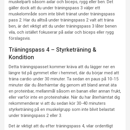
muskelparti såsom axlar och biceps, rygg eller ben. Det
gäller dock att du under träningspass 3 väljer ett
muskelområde som inte blivit tränat under träningspass
pass 2. Har du alltså under träningspass 2 valt att träna
ben, är det viktigt att du under träningspass 3 låter benen
vila, och istället fokuserar på axlar och biceps eller rygg
förslagsvis.
Träningspass 4 – Styrketräning &
Kondition
Detta träningspasset kommer kräva att du lägger ner en
längre tid på gymmet eller i hemmet, där du börjar med att
träna cardio under 30 minuter. Ta sedan en paus på 10-15
minuter där du återhämtar dig genom att bland annat äta
en proteinbar, mellanmål såsom en banan eller annan frukt,
eller varför inte en proteinshake. När du har återhämtat dig
rekommenderar vi att du sedan kör 30-40 minuters
styrketräning på en muskelgrupp som inte blivit belastat
under träningspass 2 eller 3.
Det är viktigt att du efter träningspass 4, vilar ordentligt