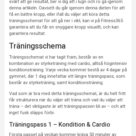
svårt att ge resultat, ber vi dig att i lugn och ro gå igenom
denna artikeln. Oavsett du går igenom denna dieten för att
få en bättre kropp, eller ifall du väljer att köra detta
träningsschemat för att gå ner i vikt, kan vi på Fitness365
garantera att du får en snyggare kropp visuellt, och kan
garantera resultat.
Träningsschema
Träningsschemat vi har tagit fram, består av en
kombination av styrketräning med cardio, alltså högintensiv
konditionsträning. Varje vecka kommer bestå av 4 dagar på
gymmet, där 1 dag innefattar ett längre träningspass, som
består av styrketräning, samt konditionsträning.
Vad som är bra med detta träningsschemat, är du helt fritt
får strukturera när du väljer att träna och vad du väljer att
träna – det viktigaste är att träningspassen bli av – och att
inget fusk släpps förbi.
Träningspass 1 – Kondition & Cardio
Första passet på veckan kommer kräva 50 minuter av