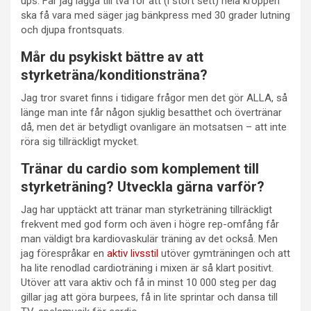
ups. Får jag lägga till två för att (i stort sett) hela kroppen
ska få vara med säger jag bänkpress med 30 grader lutning
och djupa frontsquats.
Mår du psykiskt bättre av att
styrketräna/konditionsträna?
Jag tror svaret finns i tidigare frågor men det gör ALLA, så
länge man inte får någon sjuklig besatthet och övertränar
då, men det är betydligt ovanligare än motsatsen – att inte
röra sig tillräckligt mycket.
Tränar du cardio som komplement till
styrketräning? Utveckla gärna varför?
Jag har upptäckt att tränar man styrketräning tillräckligt
frekvent med god form och även i högre rep-omfång får
man väldigt bra kardiovaskulär träning av det också. Men
jag förespråkar en
aktiv livsstil
utöver gymträningen och att
ha lite renodlad cardioträning i mixen är så klart positivt.
Utöver att vara aktiv och få in minst 10 000 steg per dag
gillar jag att göra burpees, få in lite sprintar och dansa till