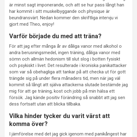
är minst sagt imponerande, och att se hur pass långt han
har kommit i sitt muskelbyggande och physique är
beundransvärt. Nedan kommer den skriftliga intervju vi
gjort med Theo, enjoy!
Varför började du med att träna?
För att jag efter många år av dåliga vanor med alkohol o
andra berusningsmedel, ingen träning, dåliga vanor med
sömn och allmän hedonism till slut slog i botten fysiskt
och psykiskt i livet. Det resulterade i kroniska panikattacker
som var så obehagliga att tankar på att checka ut för gott
trängde sig på under flera månaders tid, men när jag väl
kommit så långt att själva attackerna slutade bestämde jag
mig för att ge träning, kost och jobb på min hälsa ett
försök. Jag kände positiv förändring så snabbt att jag sen
dess fortsatt utan att blicka tillbaka.
Vilka hinder tycker du varit värst att
komma över?
I jämförelse med det jag gick igenom med panikångest har