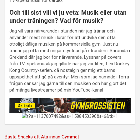
TV-spelsmusik för cardio.
Och till sist vill vi ju veta
:
Musik eller utan
under träningen? Vad för musik?
Jag vill vara närvarande i stunden när jag tränar och
använder mest musik i lurar för att undvika den ofta
otroligt dåliga musiken på kommersiella gym. Just nu
tränar jag ofta med ringar i tystnad på stranden i Saronida i
Grekland där jag bor för närvarande. Lyssnar på covers
från TV-spelsmusik jag gillade när jag var liten, t ex Donkey
Kong Country-serien, då nostalgin ger mig ett barns
uppspelthet att gå på äventyr. Men som jag nämnde i förra
frågan dansar jag gärna till den musiken och har gjort det
på många livestreamer på min YouTube-kanal
Inläggsnavigering
Bästa Snacks att Äta innan Gymmet