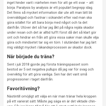
inget hinder varit i närheten men för att ge ett svar – att
börja. Paralysis by analysis är ett populärt begrepp idag.
Det finns så mycket information där ute att man lätt bli
överväldigad och fastnar i sökandet efter vad man ska
göra istället för att bara börja med något och ta det
därifrån. Utöver det så har jag åkt på några rejäla skador
under resan och det är alltid tufft först då det så klart gör
ont och hindrar en från att göra vissa saker man skulle vilja
göra och mindsetet tar sig en törn. I slutändan har jag lärt
mig väldigt mycket i läkandeprocessen av skador dock.
När började du träna?
Sent i juli 2018 gjorde jag första träningspasset som
bestod av 5 set negativa pullups då jag var för svag och
överviktig för att göra vanliga. Sen har det varit små
progressioner i taget därifrån.
Favoritövning?
Nästintill omöjligt att välja en när man tränar hela kroppen
på ett varierat sätt. Måste jag säga en är det viktade chin-