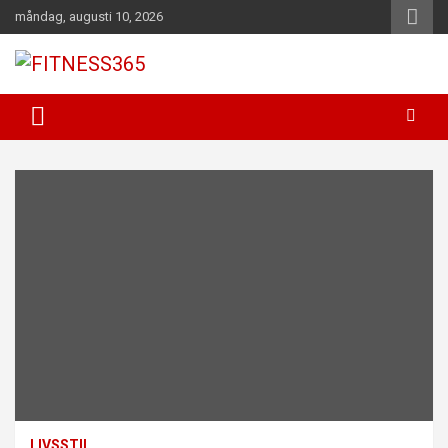
Hoppa
måndag, augusti 10, 2026
till
innehåll
Fitness Varje Dag
FITNESS365
LIVSSTIL