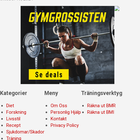
Kategorier
Meny
Träningsverktyg
Diet
Om Oss
Räkna ut BMR
Forskning
Personlig Hjälp
Räkna ut BMI
Livsstil
Kontakt
Recept
Privacy Policy
Sjukdomar/Skador
Träning