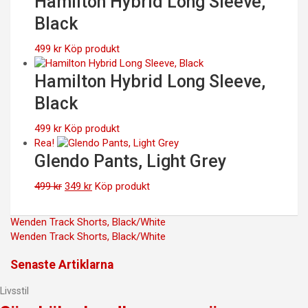
Hamilton Hybrid Long Sleeve,
var:
är:
Black
399 kr.
279 kr.
499
kr
Köp produkt
Hamilton Hybrid Long Sleeve,
Black
499
kr
Köp produkt
Rea!
Glendo Pants, Light Grey
Det
Det
499
kr
349
kr
Köp produkt
ursprungliga
nuvarande
priset
priset
Inläggsnavigering
Wenden Track Shorts, Black/White
var:
är:
Wenden Track Shorts, Black/White
499 kr.
349 kr.
Senaste Artiklarna
Livsstil