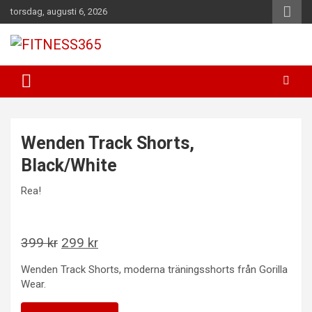
Hoppa
torsdag, augusti 6, 2026
till
innehåll
Fitness Varje Dag
FITNESS365
Wenden Track Shorts,
Black/White
Rea!
Det
Det
399
kr
299
kr
ursprungliga
nuvarande
Wenden Track Shorts, moderna träningsshorts från Gorilla
priset
priset
Wear.
var:
är: