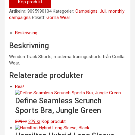
399 kr.
299 kr.
Köp produkt
Artikelnr:
9095990104
Kategorier:
Campaigns
,
Juli
,
monthly
campaigns
Etikett:
Gorilla Wear
Beskrivning
Beskrivning
Wenden Track Shorts, moderna träningsshorts från Gorilla
Wear.
Relaterade produkter
Rea!
Define Seamless Scrunch
Sports Bra, Jungle Green
Det
Det
399
kr
279
kr
Köp produkt
ursprungliga
nuvarande
priset
priset