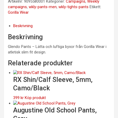
Artikelnr:
9095580001
Kategorier:
Campaigns
,
Weekly
campaigns
,
wkly-pants-men
,
wkly-tights-pants
Etikett:
Gorilla Wear
Beskrivning
Beskrivning
Glendo Pants – Lätta och luftiga byxor från Gorilla Wear i
atletisk slim fit design.
Relaterade produkter
RX Shin/Calf Sleeve, 5mm,
Camo/Black
399
kr
Köp produkt
Augustine Old School Pants,