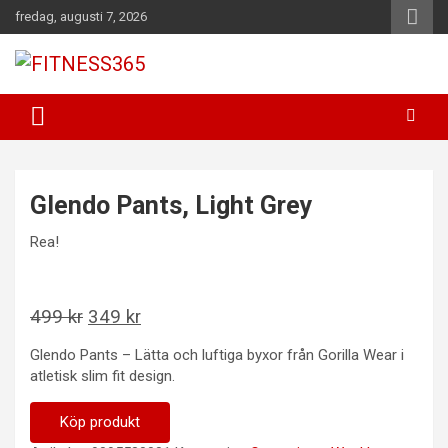
Hoppa
fredag, augusti 7, 2026
till
innehåll
Fitness Varje Dag
FITNESS365
Glendo Pants, Light Grey
Rea!
Det
Det
499
kr
349
kr
ursprungliga
nuvarande
Glendo Pants – Lätta och luftiga byxor från Gorilla Wear i
priset
priset
atletisk slim fit design.
var:
är:
499 kr.
349 kr.
Köp produkt