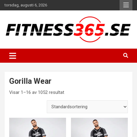
Hoppa
torsdag, augusti 6, 2026
till
innehåll
Fitness Varje Dag
FITNESS365
Gorilla Wear
Visar 1–16 av 1052 resultat