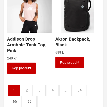
Addison Drop
Akron Backpack,
Armhole Tank Top,
Black
Pink
699
kr
249
kr
Köp produkt
Köp produkt
1
2
3
4
…
64
65
66
→