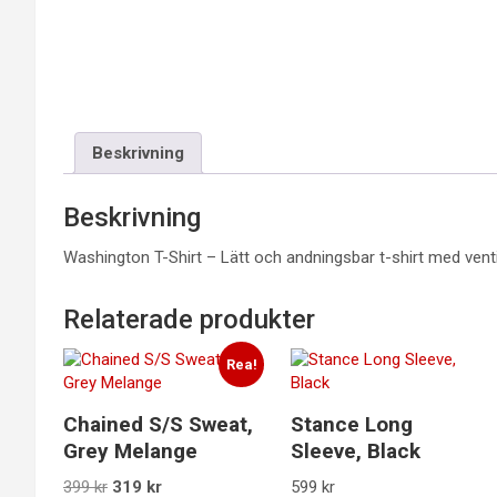
Beskrivning
Beskrivning
Washington T-Shirt – Lätt och andningsbar t-shirt med vent
Relaterade produkter
Rea!
Chained S/S Sweat,
Stance Long
Grey Melange
Sleeve, Black
Det
Det
399
kr
319
kr
599
kr