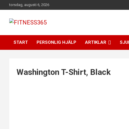
Hoppa
torsdag, augusti 6, 2026
till
innehåll
Fitness Varje Dag
FITNESS365
START
PERSONLIG HJÄLP
ARTIKLAR
SJU
Washington T-Shirt, Black