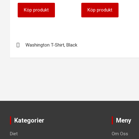
ursprungliga
nuvarande
priset
priset
Köp produkt
Köp produkt
var:
är:
399 kr.
319 kr.
Inläggsnavigering
Washington T-Shirt, Black
Kategorier
Meny
Diet
Om Oss