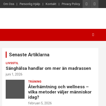
Om Oss
Personlig Hjälp
Kontakt
Privacy Policy
Senaste Artiklarna
LIVSSTIL
Sänghälsa handlar om mer än madrassen
juni 1, 2026
TRÄNING
Återhämtning och wellness –
vilka metoder väljer människor
idag?
februari 5, 2026