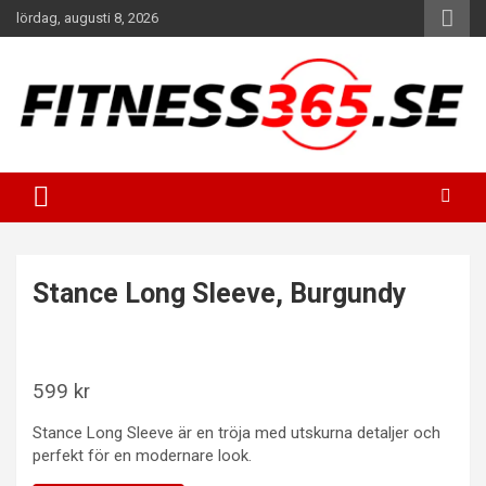
Hoppa
lördag, augusti 8, 2026
till
innehåll
Fitness Varje Dag
FITNESS365
Stance Long Sleeve, Burgundy
599
kr
Stance Long Sleeve är en tröja med utskurna detaljer och
perfekt för en modernare look.