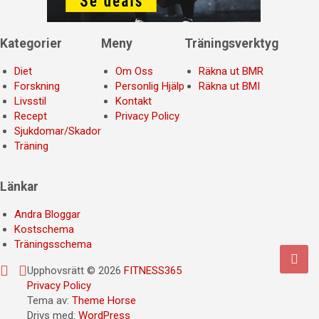
Kategorier
Meny
Träningsverktyg
Diet
Om Oss
Räkna ut BMR
Forskning
Personlig Hjälp
Räkna ut BMI
Livsstil
Kontakt
Recept
Privacy Policy
Sjukdomar/Skador
Träning
Länkar
Andra Bloggar
Kostschema
Träningsschema
Upphovsrätt © 2026
FITNESS365
Privacy Policy
Tema av:
Theme Horse
Drivs med:
WordPress