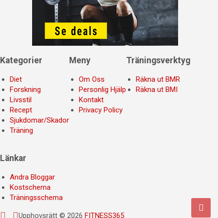
Kategorier
Meny
Träningsverktyg
Diet
Om Oss
Räkna ut BMR
Forskning
Personlig Hjälp
Räkna ut BMI
Livsstil
Kontakt
Recept
Privacy Policy
Sjukdomar/Skador
Träning
Länkar
Andra Bloggar
Kostschema
Träningsschema
Upphovsrätt © 2026
FITNESS365