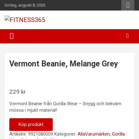
Hoppa
lördag, augusti 8, 2026
till
innehåll
Fitness Varje Dag
FITNESS365
Vermont Beanie, Melange Grey
229
kr
Vermont Beanie från Gorilla Wear – Snygg och bekväm
mössa i mjukt material!
Köp produkt
Artikelnr:
9921080009
Kategorier:
AllaVarumärken
,
Gorilla