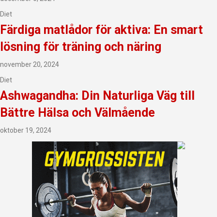
Diet
Färdiga matlådor för aktiva: En smart
lösning för träning och näring
november 20, 2024
Diet
Ashwagandha: Din Naturliga Väg till
Bättre Hälsa och Välmående
oktober 19, 2024