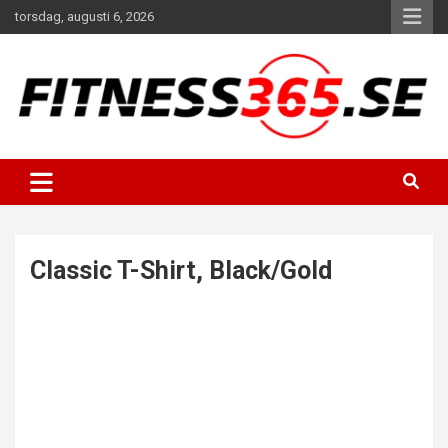
Hoppa
torsdag, augusti 6, 2026
till
innehåll
Fitness Varje Dag
FITNESS365
Classic T-Shirt, Black/Gold