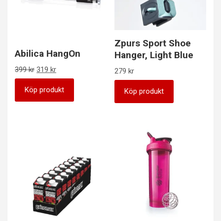
Zpurs Sport Shoe
Abilica HangOn
Hanger, Light Blue
Det
Det
399
kr
319
kr
279
kr
ursprungliga
nuvarande
priset
priset
Köp produkt
Köp produkt
var:
är:
399 kr.
319 kr.