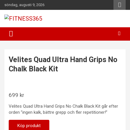
Hoppa
söndag, augusti 9, 2026
till
innehåll
Fitness Varje Dag
FITNESS365
Velites Quad Ultra Hand Grips No
Chalk Black Kit
699
kr
Velites Quad Ultra Hand Grips No Chalk Black Kit går efter
orden ”ingen kalk, bättre grepp och fler repetitioner!”
Köp produkt