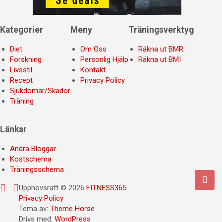
Kategorier
Meny
Träningsverktyg
Diet
Om Oss
Räkna ut BMR
Forskning
Personlig Hjälp
Räkna ut BMI
Livsstil
Kontakt
Recept
Privacy Policy
Sjukdomar/Skador
Träning
Länkar
Andra Bloggar
Kostschema
Träningsschema
Upphovsrätt © 2026
FITNESS365
Privacy Policy
Tema av:
Theme Horse
Drivs med:
WordPress