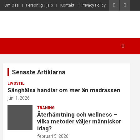
Om Oss
Personlig Hjälp
Kontakt
Privacy Policy
Senaste Artiklarna
LIVSSTIL
Sänghälsa handlar om mer än madrassen
juni 1, 2026
TRÄNING
Återhämtning och wellness –
vilka metoder väljer människor
idag?
februari 5, 2026