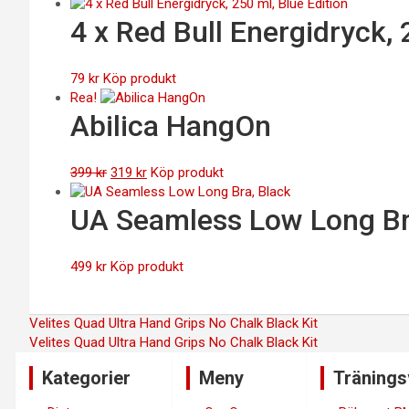
4 x Red Bull Energidryck, 
79
kr
Köp produkt
Rea!
Abilica HangOn
Det
Det
399
kr
319
kr
Köp produkt
ursprungliga
nuvarande
priset
priset
UA Seamless Low Long Br
var:
är:
399 kr.
319 kr.
499
kr
Köp produkt
Inläggsnavigering
Velites Quad Ultra Hand Grips No Chalk Black Kit
Velites Quad Ultra Hand Grips No Chalk Black Kit
Kategorier
Meny
Tränings