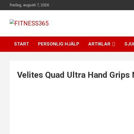
Hoppa
fredag, augusti 7, 2026
till
innehåll
Fitness Varje Dag
FITNESS365
START
PERSONLIG HJÄLP
ARTIKLAR
SJU
Velites Quad Ultra Hand Grips 