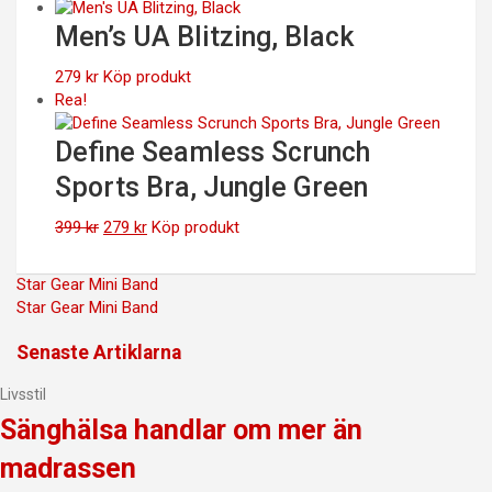
ursprungliga
nuvarande
priset
priset
Men’s UA Blitzing, Black
var:
är:
499 kr.
349 kr.
279
kr
Köp produkt
Rea!
Define Seamless Scrunch
Sports Bra, Jungle Green
Det
Det
399
kr
279
kr
Köp produkt
ursprungliga
nuvarande
priset
priset
Inläggsnavigering
Star Gear Mini Band
var:
är:
Star Gear Mini Band
399 kr.
279 kr.
Senaste Artiklarna
Livsstil
Sänghälsa handlar om mer än
madrassen