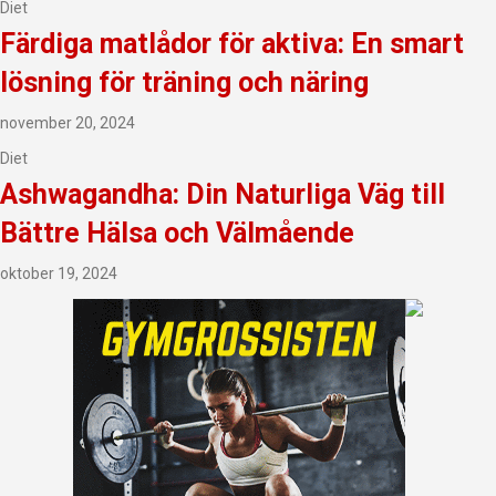
Diet
Färdiga matlådor för aktiva: En smart
lösning för träning och näring
november 20, 2024
Diet
Ashwagandha: Din Naturliga Väg till
Bättre Hälsa och Välmående
oktober 19, 2024