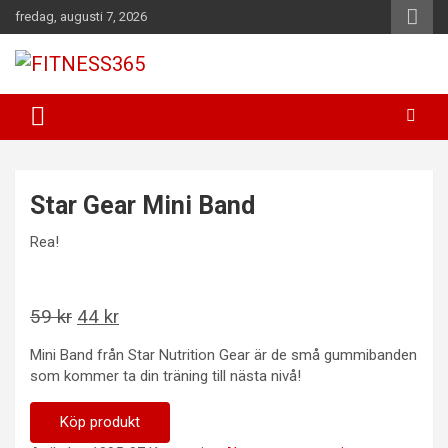
Hoppa
fredag, augusti 7, 2026
till
innehåll
Fitness Varje Dag
FITNESS365
Star Gear Mini Band
Rea!
Det
Det
59
kr
44
kr
ursprungliga
nuvarande
Mini Band från Star Nutrition Gear är de små gummibanden
priset
priset
som kommer ta din träning till nästa nivå!
var:
är:
59 kr.
44 kr.
Köp produkt