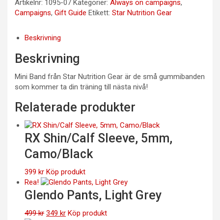
Artikelnr:
1095-07
Kategorier:
Always on campaigns
,
Campaigns
,
Gift Guide
Etikett:
Star Nutrition Gear
Beskrivning
Beskrivning
Mini Band från Star Nutrition Gear är de små gummibanden
som kommer ta din träning till nästa nivå!
Relaterade produkter
RX Shin/Calf Sleeve, 5mm,
Camo/Black
399
kr
Köp produkt
Rea!
Glendo Pants, Light Grey
Det
Det
499
kr
349
kr
Köp produkt