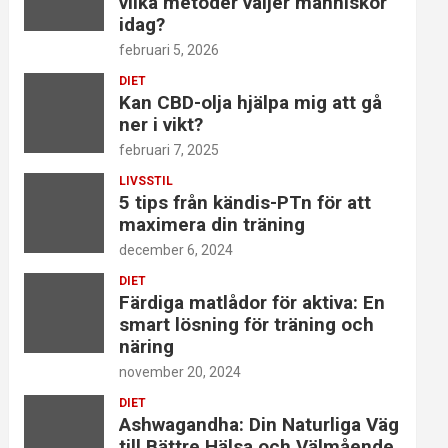
vilka metoder väljer människor
idag?
februari 5, 2026
DIET
Kan CBD-olja hjälpa mig att gå
ner i vikt?
februari 7, 2025
LIVSSTIL
5 tips från kändis-PTn för att
maximera din träning
december 6, 2024
DIET
Färdiga matlådor för aktiva: En
smart lösning för träning och
näring
november 20, 2024
DIET
Ashwagandha: Din Naturliga Väg
till Bättre Hälsa och Välmående