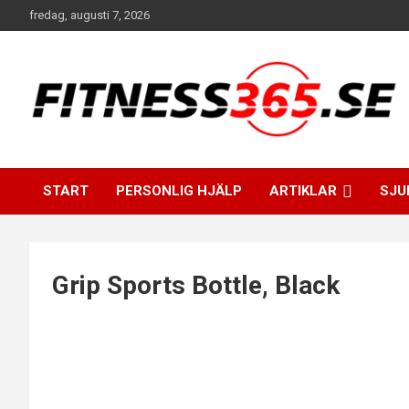
Hoppa
fredag, augusti 7, 2026
till
innehåll
Fitness Varje Dag
FITNESS365
START
PERSONLIG HJÄLP
ARTIKLAR
SJU
Grip Sports Bottle, Black