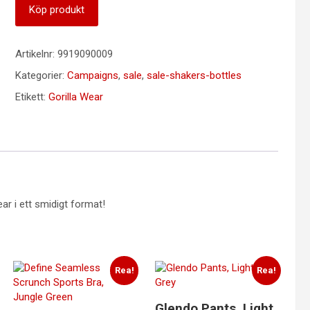
Köp produkt
Artikelnr:
9919090009
Kategorier:
Campaigns
,
sale
,
sale-shakers-bottles
Etikett:
Gorilla Wear
ar i ett smidigt format!
Rea!
Rea!
Glendo Pants, Light