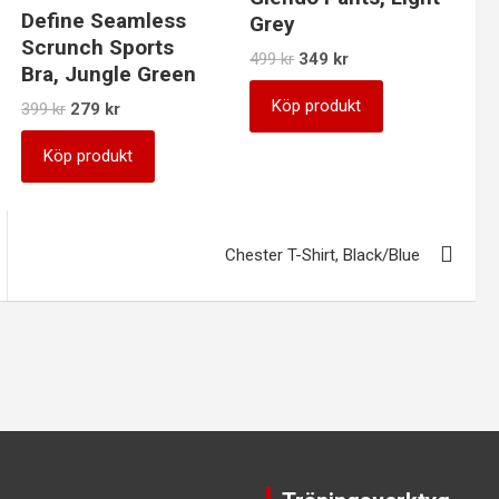
Define Seamless
Grey
Scrunch Sports
Det
Det
499
kr
349
kr
Bra, Jungle Green
ursprungliga
nuvarande
priset
priset
Köp produkt
Det
Det
399
kr
279
kr
var:
är:
ursprungliga
nuvarande
499 kr.
349 kr.
priset
priset
Köp produkt
var:
är:
399 kr.
279 kr.
Chester T-Shirt, Black/Blue