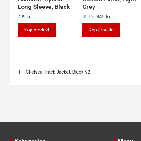
Long Sleeve, Black
Grey
Det
Det
499
kr
499
kr
349
kr
ursprungliga
nuvarande
priset
priset
Köp produkt
Köp produkt
var:
är:
499 kr.
349 kr.
Inläggsnavigering
Chelsea Track Jacket, Black V2