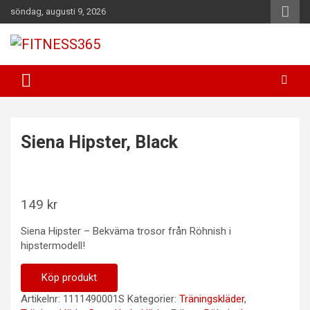
Hoppa
söndag, augusti 9, 2026
till
innehåll
Fitness Varje Dag
FITNESS365
Siena Hipster, Black
149
kr
Siena Hipster – Bekväma trosor från Röhnish i
hipstermodell!
Köp produkt
Artikelnr:
1111490001S
Kategorier:
Träningskläder
,