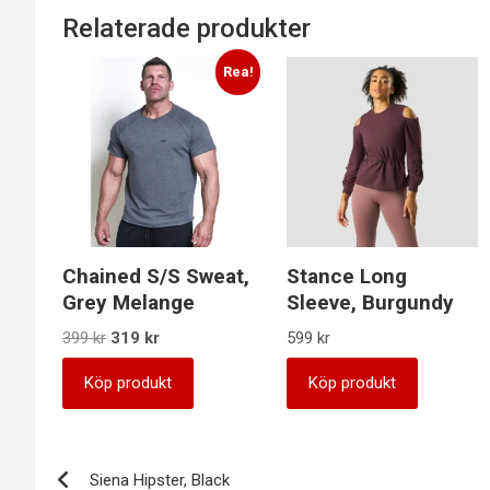
Relaterade produkter
Rea!
Chained S/S Sweat,
Stance Long
Grey Melange
Sleeve, Burgundy
Det
Det
399
kr
319
kr
599
kr
ursprungliga
nuvarande
priset
priset
Köp produkt
Köp produkt
var:
är:
399 kr.
319 kr.
Inläggsnavigering
Siena Hipster, Black