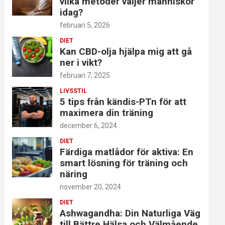
vilka metoder väljer människor
idag?
februari 5, 2026
DIET
Kan CBD-olja hjälpa mig att gå
ner i vikt?
februari 7, 2025
LIVSSTIL
5 tips från kändis-PTn för att
maximera din träning
december 6, 2024
DIET
Färdiga matlådor för aktiva: En
smart lösning för träning och
näring
november 20, 2024
DIET
Ashwagandha: Din Naturliga Väg
till Bättre Hälsa och Välmående