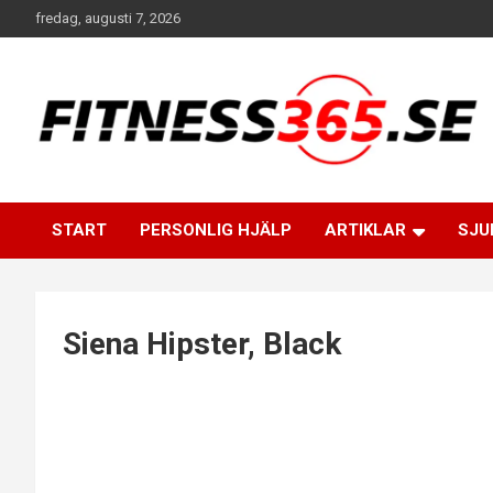
Hoppa
fredag, augusti 7, 2026
till
innehåll
Fitness Varje Dag
FITNESS365
START
PERSONLIG HJÄLP
ARTIKLAR
SJU
Siena Hipster, Black