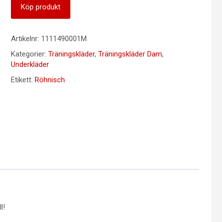
Köp produkt
Artikelnr:
1111490001M
Kategorier:
Träningskläder
,
Träningskläder Dam
,
Underkläder
Etikett:
Röhnisch
l!