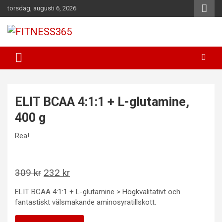
Hoppa
torsdag, augusti 6, 2026
till
innehåll
Fitness Varje Dag
FITNESS365
ELIT BCAA 4:1:1 + L-glutamine,
400 g
Rea!
Det
Det
309
kr
232
kr
ursprungliga
nuvarande
ELIT BCAA 4:1:1 + L-glutamine > Högkvalitativt och
priset
priset
fantastiskt välsmakande aminosyratillskott.
var:
är: