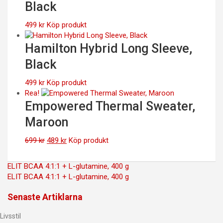
Black
499
kr
Köp produkt
Hamilton Hybrid Long Sleeve,
Black
499
kr
Köp produkt
Rea!
Empowered Thermal Sweater,
Maroon
Det
Det
699
kr
489
kr
Köp produkt
ursprungliga
nuvarande
priset
priset
Inläggsnavigering
ELIT BCAA 4:1:1 + L-glutamine, 400 g
var:
är:
ELIT BCAA 4:1:1 + L-glutamine, 400 g
699 kr.
489 kr.
Senaste Artiklarna
Livsstil