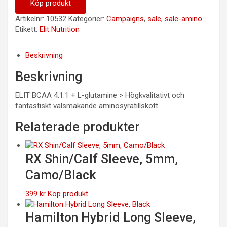
309 kr.
232 kr.
Köp produkt
Artikelnr:
10532
Kategorier:
Campaigns
,
sale
,
sale-amino
Etikett:
Elit Nutrition
Beskrivning
Beskrivning
ELIT BCAA 4:1:1 + L-glutamine > Högkvalitativt och
fantastiskt välsmakande aminosyratillskott.
Relaterade produkter
RX Shin/Calf Sleeve, 5mm,
Camo/Black
399
kr
Köp produkt
Hamilton Hybrid Long Sleeve,