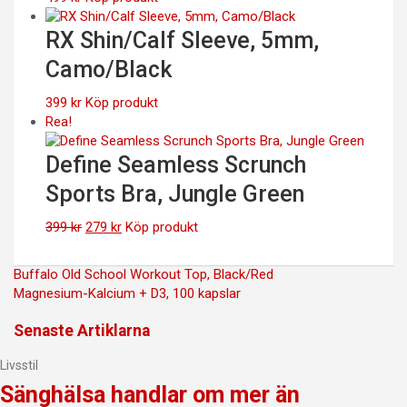
RX Shin/Calf Sleeve, 5mm,
Camo/Black
399
kr
Köp produkt
Rea!
Define Seamless Scrunch
Sports Bra, Jungle Green
Det
Det
399
kr
279
kr
Köp produkt
ursprungliga
nuvarande
priset
priset
Inläggsnavigering
Buffalo Old School Workout Top, Black/Red
var:
är:
Magnesium-Kalcium + D3, 100 kapslar
399 kr.
279 kr.
Senaste Artiklarna
Livsstil
Sänghälsa handlar om mer än