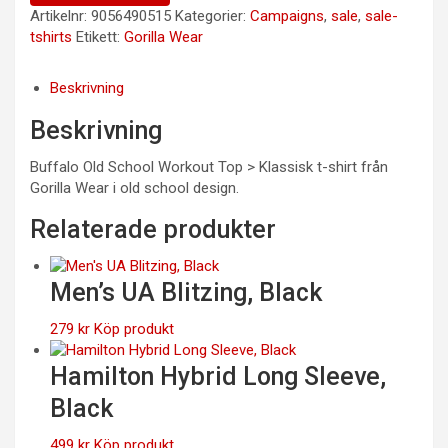
Artikelnr:
9056490515
Kategorier:
Campaigns
,
sale
,
sale-
tshirts
Etikett:
Gorilla Wear
Beskrivning
Beskrivning
Buffalo Old School Workout Top > Klassisk t-shirt från
Gorilla Wear i old school design.
Relaterade produkter
Men’s UA Blitzing, Black
279
kr
Köp produkt
Hamilton Hybrid Long Sleeve,
Black
499
kr
Köp produkt