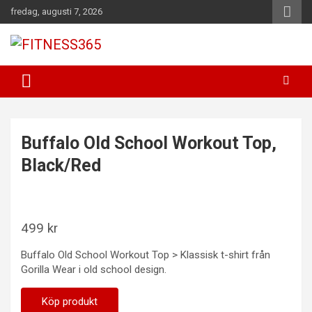
Hoppa
fredag, augusti 7, 2026
till
innehåll
Fitness Varje Dag
FITNESS365
Buffalo Old School Workout Top,
Black/Red
499
kr
Buffalo Old School Workout Top > Klassisk t-shirt från
Gorilla Wear i old school design.
Köp produkt