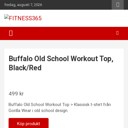
Hoppa
fredag, augusti 7, 2026
till
innehåll
Fitness Varje Dag
FITNESS365
Buffalo Old School Workout Top,
Black/Red
499
kr
Buffalo Old School Workout Top > Klassisk t-shirt från
Gorilla Wear i old school design.
Köp produkt