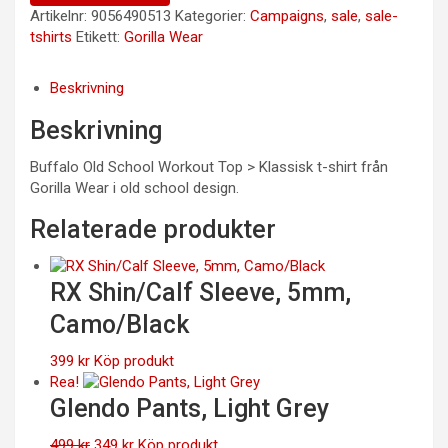
Artikelnr:
9056490513
Kategorier:
Campaigns
,
sale
,
sale-
tshirts
Etikett:
Gorilla Wear
Beskrivning
Beskrivning
Buffalo Old School Workout Top > Klassisk t-shirt från
Gorilla Wear i old school design.
Relaterade produkter
RX Shin/Calf Sleeve, 5mm,
Camo/Black
399
kr
Köp produkt
Rea!
Glendo Pants, Light Grey
Det
Det
499
kr
349
kr
Köp produkt