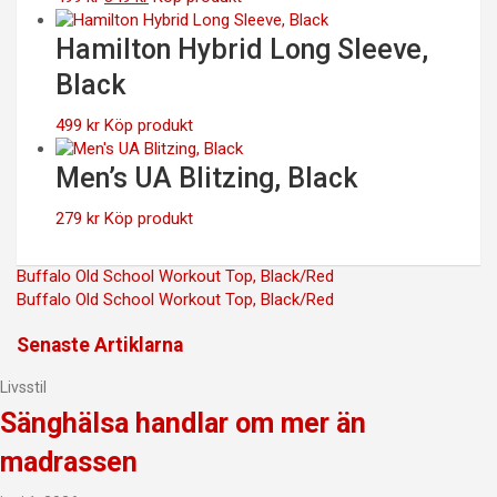
ursprungliga
nuvarande
priset
priset
Hamilton Hybrid Long Sleeve,
var:
är:
Black
499 kr.
349 kr.
499
kr
Köp produkt
Men’s UA Blitzing, Black
279
kr
Köp produkt
Inläggsnavigering
Buffalo Old School Workout Top, Black/Red
Buffalo Old School Workout Top, Black/Red
Senaste Artiklarna
Livsstil
Sänghälsa handlar om mer än
madrassen