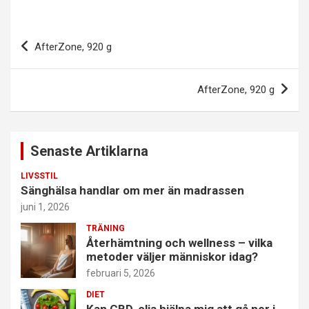
Inläggsnavigering
AfterZone, 920 g
AfterZone, 920 g
Senaste Artiklarna
LIVSSTIL
Sänghälsa handlar om mer än madrassen
juni 1, 2026
TRÄNING
Återhämtning och wellness – vilka
metoder väljer människor idag?
februari 5, 2026
DIET
Kan CBD-olja hjälpa mig att gå ner i