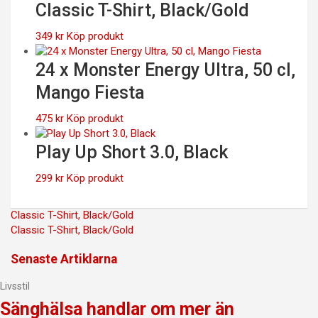
priset
priset
Classic T-Shirt, Black/Gold
var:
är:
1,959 kr.
1,567 kr.
349
kr
Köp produkt
24 x Monster Energy Ultra, 50 cl,
Mango Fiesta
475
kr
Köp produkt
Play Up Short 3.0, Black
299
kr
Köp produkt
Inläggsnavigering
Classic T-Shirt, Black/Gold
Classic T-Shirt, Black/Gold
Senaste Artiklarna
Livsstil
Sänghälsa handlar om mer än