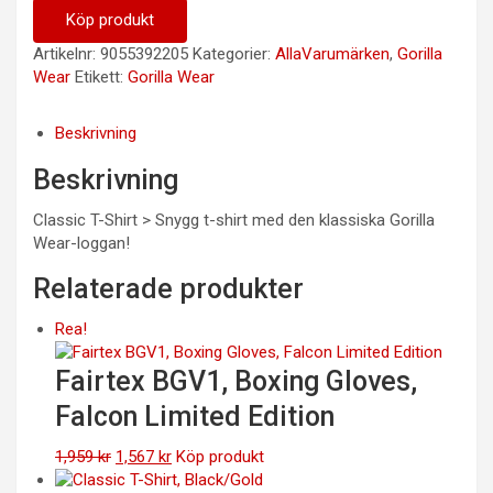
Köp produkt
Artikelnr:
9055392205
Kategorier:
AllaVarumärken
,
Gorilla
Wear
Etikett:
Gorilla Wear
Beskrivning
Beskrivning
Classic T-Shirt > Snygg t-shirt med den klassiska Gorilla
Wear-loggan!
Relaterade produkter
Rea!
Fairtex BGV1, Boxing Gloves,
Falcon Limited Edition
Det
Det
1,959
kr
1,567
kr
Köp produkt
ursprungliga
nuvarande