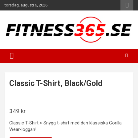
Hoppa
torsdag, augusti 6, 2026
till
innehåll
Fitness Varje Dag
FITNESS365
Classic T-Shirt, Black/Gold
349
kr
Classic T-Shirt > Snygg t-shirt med den klassiska Gorilla
Wear-loggan!