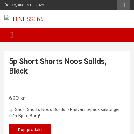
Hoppa
fredag, augusti 7, 2026
till
innehåll
Fitness Varje Dag
FITNESS365
5p Short Shorts Noos Solids,
Black
699
kr
5p Short Shorts Noos Solids > Prisvärt 5-pack kalsonger
från Björn Borg!
Köp produkt