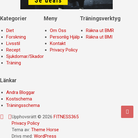
Kategorier
Meny
Träningsverktyg
Diet
Om Oss
Räkna ut BMR
Forskning
Personlig Hjälp
Räkna ut BMI
Livsstil
Kontakt
Recept
Privacy Policy
Sjukdomar/Skador
Träning
Länkar
Andra Bloggar
Kostschema
Träningsschema
Upphovsrätt © 2026
FITNESS365
Privacy Policy
Tema av:
Theme Horse
Drivs med:
WordPress