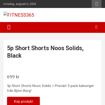
Hoppa
torsdag, augusti 6, 2026
till
innehåll
Fitness Varje Dag
FITNESS365
5p Short Shorts Noos Solids,
Black
699
kr
5p Short Shorts Noos Solids > Prisvärt 5-pack kalsonger
från Björn Borg!
Köp produkt