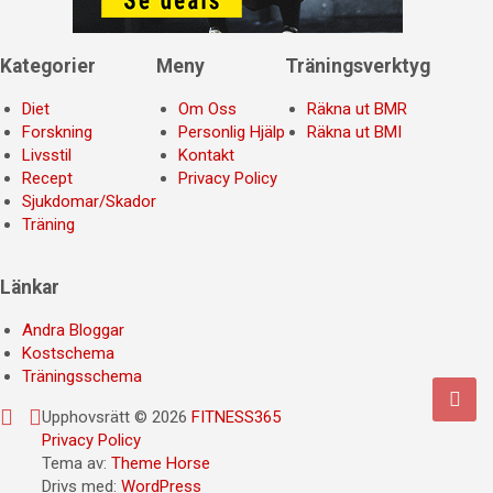
Kategorier
Meny
Träningsverktyg
Diet
Om Oss
Räkna ut BMR
Forskning
Personlig Hjälp
Räkna ut BMI
Livsstil
Kontakt
Recept
Privacy Policy
Sjukdomar/Skador
Träning
Länkar
Andra Bloggar
Kostschema
Träningsschema
Upphovsrätt © 2026
FITNESS365
Privacy Policy
Tema av:
Theme Horse
Drivs med:
WordPress