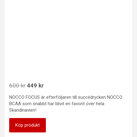
Det
Det
600
kr
449
kr
ursprungliga
nuvarande
NOCCO FOCUS är efterföljaren till succédrycken NOCCO
priset
priset
BCAA som snabbt har blivit en favorit över hela
var:
är:
Skandinavien!
600 kr.
449 kr.
Köp produkt