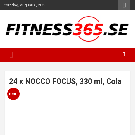
Hoppa
torsdag, augusti 6, 2026
till
innehåll
Fitness Varje Dag
FITNESS365
24 x NOCCO FOCUS, 330 ml, Cola
Rea!