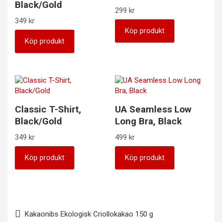
Black/Gold
299
kr
349
kr
Köp produkt
Köp produkt
Classic T-Shirt,
UA Seamless Low
Black/Gold
Long Bra, Black
349
kr
499
kr
Köp produkt
Köp produkt
Inläggsnavigering
Kakaonibs Ekologisk Criollokakao 150 g