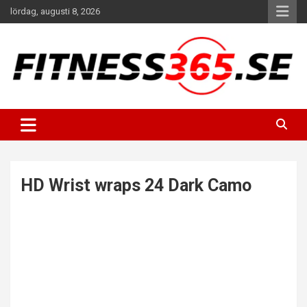
Hoppa
lördag, augusti 8, 2026
till
innehåll
Fitness Varje Dag
FITNESS365
HD Wrist wraps 24 Dark Camo