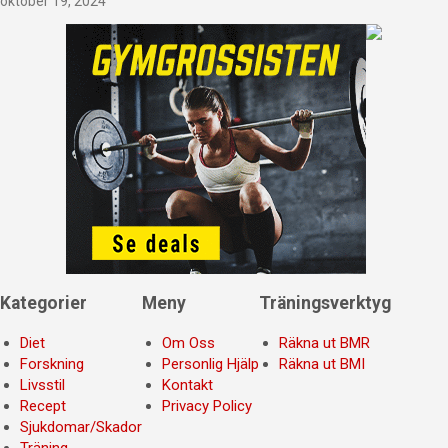
oktober 19, 2024
Kategorier
Meny
Träningsverktyg
Diet
Om Oss
Räkna ut BMR
Forskning
Personlig Hjälp
Räkna ut BMI
Livsstil
Kontakt
Recept
Privacy Policy
Sjukdomar/Skador
Träning