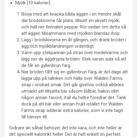
Mjölk [10 kalorier]
Börja med att knäcka båda äggen i en mindre skål
där brödskivorna får plats, tillsätt en skvätt mjölk,
och häll ner finmalen peppar. Rör sedan om detta så
att äggen tillsammans med mjölken blandas ihop.
Lägg i brödskivorna en åt gången, och dränk brödet i
ägg och mjölkblandningen ordentligt.
Värm upp stekpannan på strax över medelvärme och
lägg ner de äggdrypta bröden. Stek varsin sida så att
de får en gyllenbrun färg.
När bröden fått sig en gyllenbrun färg, är det dags att
lägga upp på tallriken och hälla över Walden Farms
sirap i önskad smak. Det går givetvis också alldeles
utmärkt att tillsätta bär såsom blåbär, hallon eller
någon annan favorit, ifall du hellre föredrar det. Tänk
dock på att bär eller annan frukt istället för Walden
Farms sirap adderar extra kalorier, som vi inte tagit
till hänsyn till.
Svårare än såhär behöver det inte vara, och inte heller är
det speciellt kaloririkt heller. Det är helt enkelt en perfekt