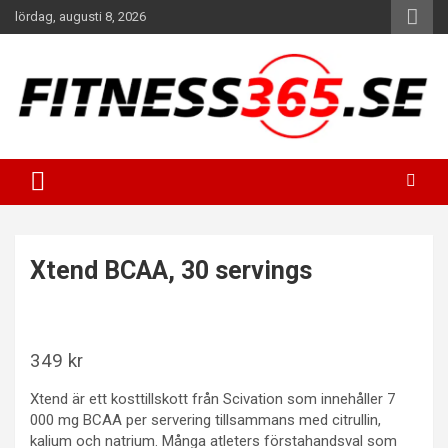
Hoppa
lördag, augusti 8, 2026
till
innehåll
Fitness Varje Dag
FITNESS365
Xtend BCAA, 30 servings
349
kr
Xtend är ett kosttillskott från Scivation som innehåller 7
000 mg BCAA per servering tillsammans med citrullin,
kalium och natrium. Många atleters förstahandsval som