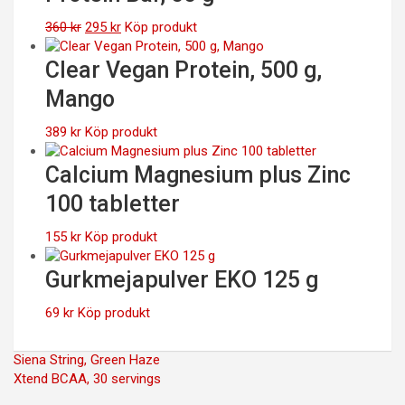
Det
Det
360
kr
295
kr
Köp produkt
ursprungliga
nuvarande
priset
priset
Clear Vegan Protein, 500 g,
var:
är:
Mango
360 kr.
295 kr.
389
kr
Köp produkt
Calcium Magnesium plus Zinc
100 tabletter
155
kr
Köp produkt
Gurkmejapulver EKO 125 g
69
kr
Köp produkt
Inläggsnavigering
Siena String, Green Haze
Xtend BCAA, 30 servings