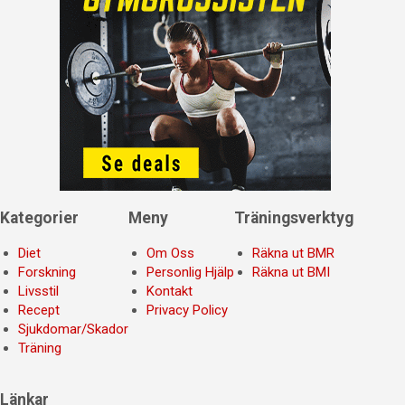
Kategorier
Meny
Träningsverktyg
Diet
Om Oss
Räkna ut BMR
Forskning
Personlig Hjälp
Räkna ut BMI
Livsstil
Kontakt
Recept
Privacy Policy
Sjukdomar/Skador
Träning
Länkar