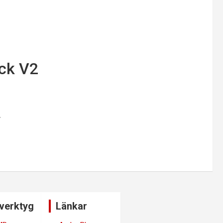
ack V2
y
verktyg
Länkar