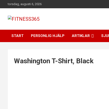
Hoppa
torsdag, augusti 6, 2026
till
innehåll
Fitness Varje Dag
FITNESS365
START
PERSONLIG HJÄLP
ARTIKLAR
SJU
Washington T-Shirt, Black