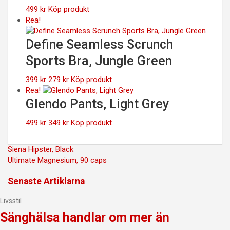
499
kr
Köp produkt
Rea!
Define Seamless Scrunch
Sports Bra, Jungle Green
Det
Det
399
kr
279
kr
Köp produkt
ursprungliga
nuvarande
Rea!
priset
priset
Glendo Pants, Light Grey
var:
är:
399 kr.
Det
279 kr.
Det
499
kr
349
kr
Köp produkt
ursprungliga
nuvarande
priset
priset
Inläggsnavigering
Siena Hipster, Black
var:
är:
Ultimate Magnesium, 90 caps
499 kr.
349 kr.
Senaste Artiklarna
Livsstil
Sänghälsa handlar om mer än