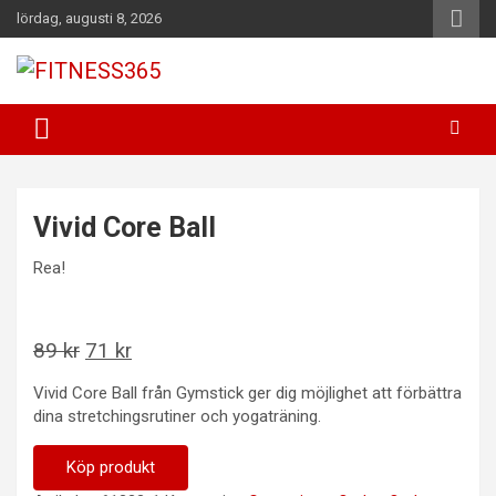
Hoppa
lördag, augusti 8, 2026
till
innehåll
Fitness Varje Dag
FITNESS365
Vivid Core Ball
Rea!
Det
Det
89
kr
71
kr
ursprungliga
nuvarande
Vivid Core Ball från Gymstick ger dig möjlighet att förbättra
priset
priset
dina stretchingsrutiner och yogaträning.
var:
är:
89 kr.
71 kr.
Köp produkt