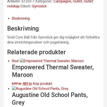
Artikelnr:
61333-1
Kategorier:
Campaigns
,
Outlet
,
Outlet
redskap
Etikett:
Gymstick
Beskrivning
Beskrivning
Vivid Core Ball från Gymstick ger dig möjlighet att förbättra
dina stretchingsrutiner och yogaträning.
Relaterade produkter
Rea!
Empowered Thermal Sweater,
Maroon
Det
Det
699
kr
489
kr
Köp produkt
ursprungliga
nuvarande
priset
priset
Augustine Old School Pants,
var:
är:
Grey
699 kr.
489 kr.