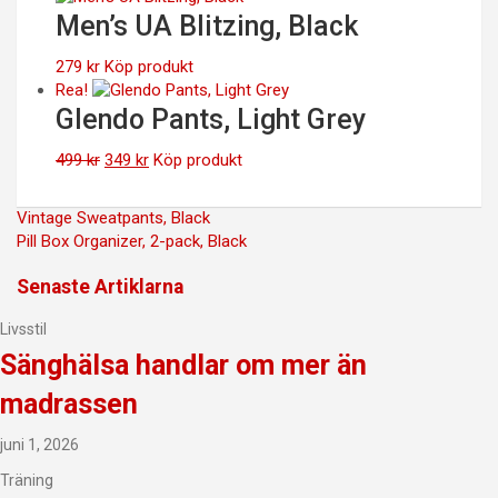
Men’s UA Blitzing, Black
279
kr
Köp produkt
Rea!
Glendo Pants, Light Grey
Det
Det
499
kr
349
kr
Köp produkt
ursprungliga
nuvarande
priset
priset
Inläggsnavigering
Vintage Sweatpants, Black
var:
är:
Pill Box Organizer, 2-pack, Black
499 kr.
349 kr.
Senaste Artiklarna
Livsstil
Sänghälsa handlar om mer än
madrassen
juni 1, 2026
Träning