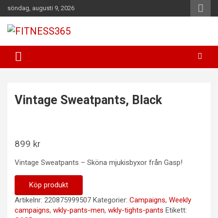
Hoppa
söndag, augusti 9, 2026
till
innehåll
Fitness Varje Dag
FITNESS365
Vintage Sweatpants, Black
899
kr
Vintage Sweatpants – Sköna mjukisbyxor från Gasp!
Köp produkt
Artikelnr:
220875999507
Kategorier:
Campaigns
,
Weekly
campaigns
,
wkly-pants-men
,
wkly-tights-pants
Etikett: