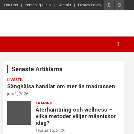
Om Oss
Personlig Hjälp
Kontakt
Privacy Policy
Senaste Artiklarna
LIVSSTIL
Sänghälsa handlar om mer än madrassen
juni 1, 2026
TRÄNING
Återhämtning och wellness –
vilka metoder väljer människor
idag?
februari 5, 2026