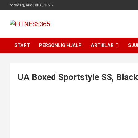
Hoppa
torsdag, augusti 6, 2026
till
innehåll
Fitness Varje Dag
FITNESS365
START
PERSONLIG HJÄLP
ARTIKLAR
SJU
UA Boxed Sportstyle SS, Black