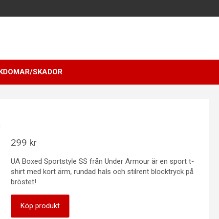
KDOMAR/SKADOR
299
kr
UA Boxed Sportstyle SS från Under Armour är en sport t-
shirt med kort ärm, rundad hals och stilrent blocktryck på
bröstet!
Köp produkt