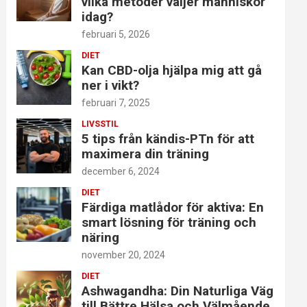
vilka metoder väljer människor
idag?
februari 5, 2026
DIET
Kan CBD-olja hjälpa mig att gå
ner i vikt?
februari 7, 2025
LIVSSTIL
5 tips från kändis-PTn för att
maximera din träning
december 6, 2024
DIET
Färdiga matlådor för aktiva: En
smart lösning för träning och
näring
november 20, 2024
DIET
Ashwagandha: Din Naturliga Väg
till Bättre Hälsa och Välmående