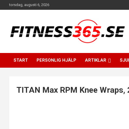
Hoppa
torsdag, augusti 6, 2026
till
innehåll
Fitness Varje Dag
FITNESS365
START
PERSONLIG HJÄLP
ARTIKLAR
SJU
TITAN Max RPM Knee Wraps, 