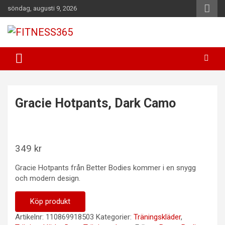
Hoppa
söndag, augusti 9, 2026
till
innehåll
Fitness Varje Dag
FITNESS365
Gracie Hotpants, Dark Camo
349
kr
Gracie Hotpants från Better Bodies kommer i en snygg
och modern design.
Köp produkt
Artikelnr:
110869918503
Kategorier:
Träningskläder
,