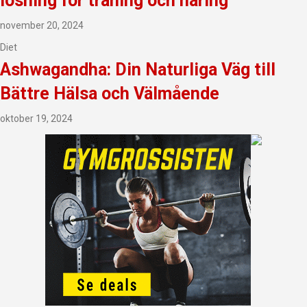
lösning för träning och näring
november 20, 2024
Diet
Ashwagandha: Din Naturliga Väg till
Bättre Hälsa och Välmående
oktober 19, 2024