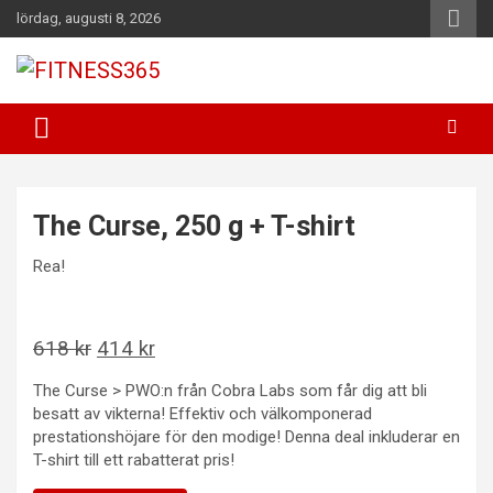
Hoppa
lördag, augusti 8, 2026
till
innehåll
Fitness Varje Dag
FITNESS365
The Curse, 250 g + T-shirt
Rea!
Det
Det
618
kr
414
kr
ursprungliga
nuvarande
The Curse > PWO:n från Cobra Labs som får dig att bli
priset
priset
besatt av vikterna! Effektiv och välkomponerad
var:
är:
prestationshöjare för den modige! Denna deal inkluderar en
T-shirt till ett rabatterat pris!
618 kr.
414 kr.