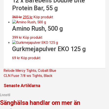
12 x Barebells Double bite
Protein Bar, 55 g
Det
Det
360
kr
295
kr
Köp produkt
ursprungliga
nuvarande
priset
priset
Amino Rush, 500 g
var:
är:
360 kr.
295 kr.
399
kr
Köp produkt
Gurkmejapulver EKO 125 g
69
kr
Köp produkt
Inläggsnavigering
Relode Mercy Tights, Cobalt Blue
CLN Fuse 7/8 ws Tights, Black
Senaste Artiklarna
Livsstil
Sänghälsa handlar om mer än