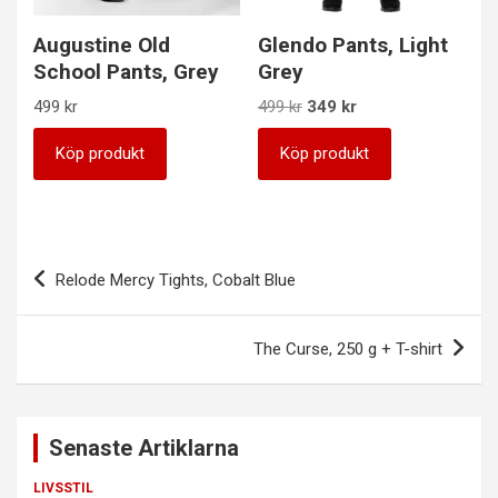
Augustine Old
Glendo Pants, Light
School Pants, Grey
Grey
Det
Det
499
kr
499
kr
349
kr
ursprungliga
nuvarande
priset
priset
Köp produkt
Köp produkt
var:
är:
499 kr.
349 kr.
Inläggsnavigering
Relode Mercy Tights, Cobalt Blue
The Curse, 250 g + T-shirt
Senaste Artiklarna
LIVSSTIL