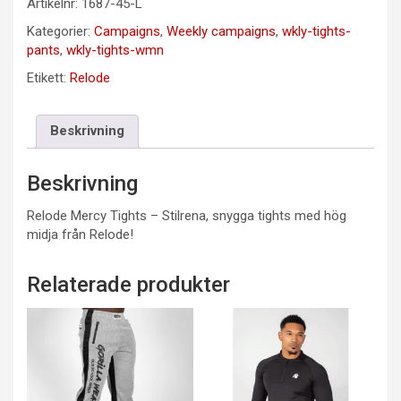
Artikelnr:
1687-45-L
Kategorier:
Campaigns
,
Weekly campaigns
,
wkly-tights-
pants
,
wkly-tights-wmn
Etikett:
Relode
Beskrivning
Beskrivning
Relode Mercy Tights – Stilrena, snygga tights med hög
midja från Relode!
Relaterade produkter