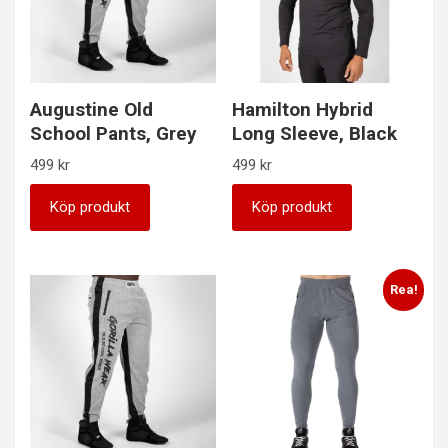
Augustine Old
Hamilton Hybrid
School Pants, Grey
Long Sleeve, Black
499
kr
499
kr
Köp produkt
Köp produkt
Rea!