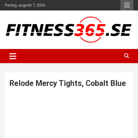
Hoppa
fredag, augusti 7, 2026
till
innehåll
Fitness Varje Dag
FITNESS365
Relode Mercy Tights, Cobalt Blue