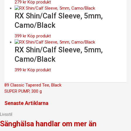
279
kr
Köp produkt
RX Shin/Calf Sleeve, 5mm,
Camo/Black
399
kr
Köp produkt
RX Shin/Calf Sleeve, 5mm,
Camo/Black
399
kr
Köp produkt
Inläggsnavigering
89 Classic Tapered Tee, Black
SUPER PUMP, 300 g
Senaste Artiklarna
Livsstil
Sänghälsa handlar om mer än