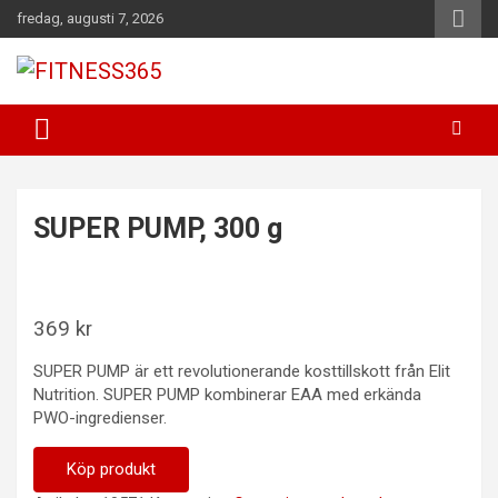
Hoppa
fredag, augusti 7, 2026
till
innehåll
Fitness Varje Dag
FITNESS365
SUPER PUMP, 300 g
369
kr
SUPER PUMP är ett revolutionerande kosttillskott från Elit
Nutrition. SUPER PUMP kombinerar EAA med erkända
PWO-ingredienser.
Köp produkt