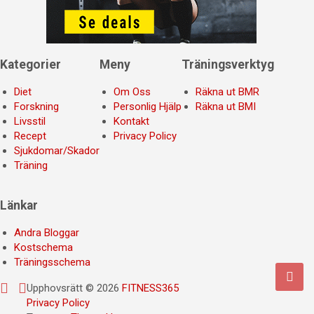
Kategorier
Meny
Träningsverktyg
Diet
Om Oss
Räkna ut BMR
Forskning
Personlig Hjälp
Räkna ut BMI
Livsstil
Kontakt
Recept
Privacy Policy
Sjukdomar/Skador
Träning
Länkar
Andra Bloggar
Kostschema
Träningsschema
Upphovsrätt © 2026
FITNESS365
Privacy Policy