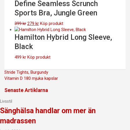
Define Seamless Scrunch
Sports Bra, Jungle Green
Det
Det
399
kr
279
kr
Köp produkt
ursprungliga
nuvarande
priset
priset
Hamilton Hybrid Long Sleeve,
var:
är:
Black
399 kr.
279 kr.
499
kr
Köp produkt
Inläggsnavigering
Stride Tights, Burgundy
Vitamin D 180 mjuka kapslar
Senaste Artiklarna
Livsstil
Sänghälsa handlar om mer än
madrassen