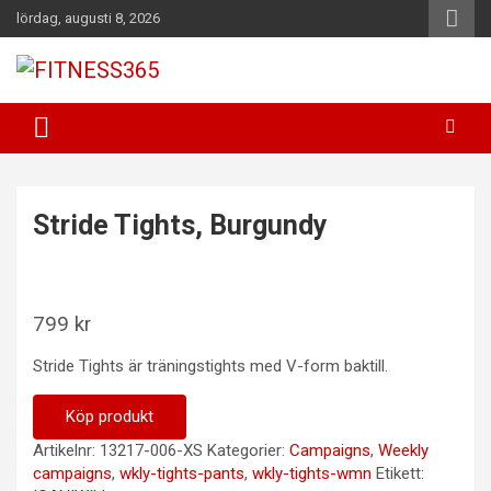
Hoppa
lördag, augusti 8, 2026
till
innehåll
Fitness Varje Dag
FITNESS365
Stride Tights, Burgundy
799
kr
Stride Tights är träningstights med V-form baktill.
Köp produkt
Artikelnr:
13217-006-XS
Kategorier:
Campaigns
,
Weekly
campaigns
,
wkly-tights-pants
,
wkly-tights-wmn
Etikett: