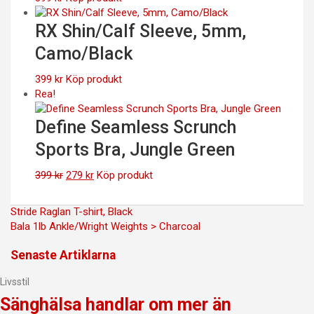
RX Shin/Calf Sleeve, 5mm,
Camo/Black
399
kr
Köp produkt
Rea!
Define Seamless Scrunch
Sports Bra, Jungle Green
Det
Det
399
kr
279
kr
Köp produkt
ursprungliga
nuvarande
priset
priset
Inläggsnavigering
Stride Raglan T-shirt, Black
var:
är:
Bala 1lb Ankle/Wright Weights > Charcoal
399 kr.
279 kr.
Senaste Artiklarna
Livsstil
Sänghälsa handlar om mer än