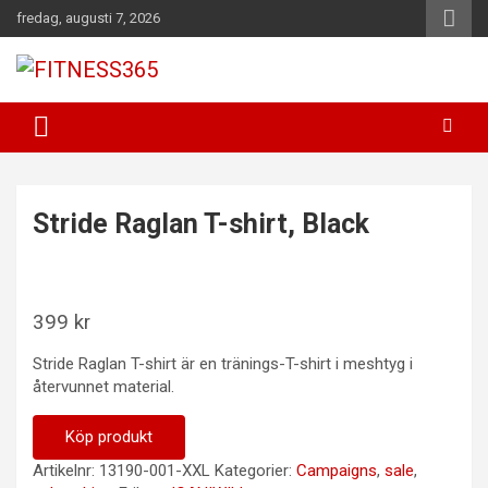
Hoppa
fredag, augusti 7, 2026
till
innehåll
Fitness Varje Dag
FITNESS365
Stride Raglan T-shirt, Black
399
kr
Stride Raglan T-shirt är en tränings-T-shirt i meshtyg i
återvunnet material.
Köp produkt
Artikelnr:
13190-001-XXL
Kategorier:
Campaigns
,
sale
,