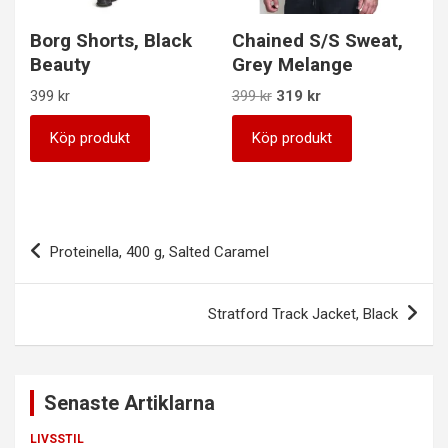
Borg Shorts, Black
Chained S/S Sweat,
Beauty
Grey Melange
Det
Det
399
kr
399
kr
319
kr
ursprungliga
nuvarande
priset
priset
Köp produkt
Köp produkt
var:
är:
399 kr.
319 kr.
Inläggsnavigering
Proteinella, 400 g, Salted Caramel
Stratford Track Jacket, Black
Senaste Artiklarna
LIVSSTIL