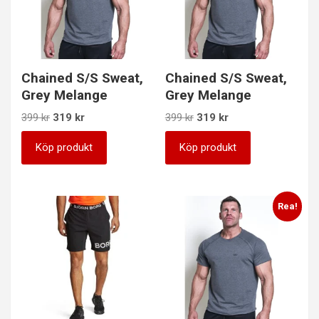
Chained S/S Sweat,
Chained S/S Sweat,
Grey Melange
Grey Melange
Det
Det
Det
Det
399
kr
319
kr
399
kr
319
kr
ursprungliga
nuvarande
ursprungliga
nuvarande
priset
priset
priset
priset
Köp produkt
Köp produkt
var:
är:
var:
är:
399 kr.
319 kr.
399 kr.
319 kr.
Rea!