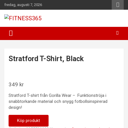
Hoppa
fredag, augusti 7, 2026
till
innehåll
Fitness Varje Dag
FITNESS365
Stratford T-Shirt, Black
349
kr
Stratford T-shirt från Gorilla Wear – Funktionströja i
snabbtorkande material och snygg fotbollsinspirerad
design!
Köp produkt