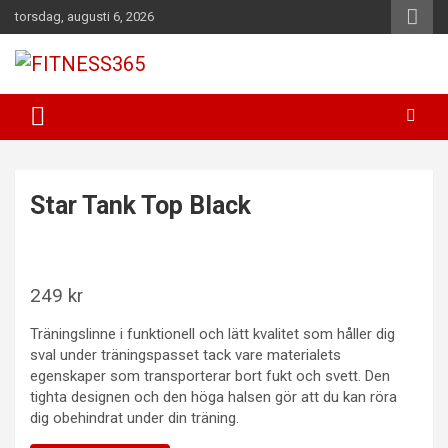
Hoppa
torsdag, augusti 6, 2026
till
innehåll
Fitness Varje Dag
FITNESS365
Star Tank Top Black
249
kr
Träningslinne i funktionell och lätt kvalitet som håller dig
sval under träningspasset tack vare materialets
egenskaper som transporterar bort fukt och svett. Den
tighta designen och den höga halsen gör att du kan röra
dig obehindrat under din träning.