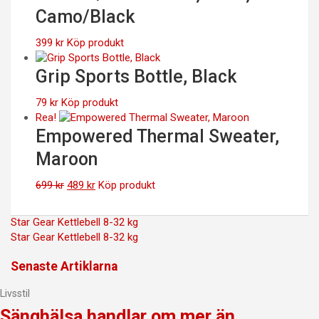
Camo/Black
399
kr
Köp produkt
Grip Sports Bottle, Black
79
kr
Köp produkt
Rea!
Empowered Thermal Sweater,
Maroon
Det
Det
699
kr
489
kr
Köp produkt
ursprungliga
nuvarande
priset
priset
Inläggsnavigering
Star Gear Kettlebell 8-32 kg
var:
är:
Star Gear Kettlebell 8-32 kg
699 kr.
489 kr.
Senaste Artiklarna
Livsstil
Sänghälsa handlar om mer än