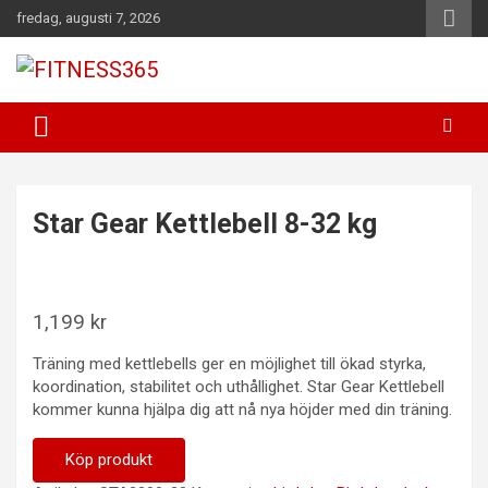
Hoppa
fredag, augusti 7, 2026
till
innehåll
Fitness Varje Dag
FITNESS365
Star Gear Kettlebell 8-32 kg
1,199
kr
Träning med kettlebells ger en möjlighet till ökad styrka,
koordination, stabilitet och uthållighet. Star Gear Kettlebell
kommer kunna hjälpa dig att nå nya höjder med din träning.
Köp produkt