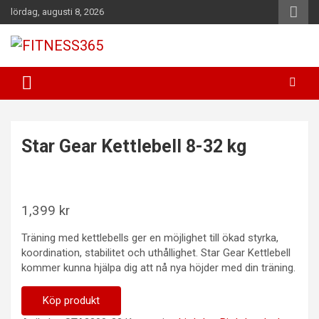
Hoppa
lördag, augusti 8, 2026
till
innehåll
Fitness Varje Dag
FITNESS365
Star Gear Kettlebell 8-32 kg
1,399
kr
Träning med kettlebells ger en möjlighet till ökad styrka,
koordination, stabilitet och uthållighet. Star Gear Kettlebell
kommer kunna hjälpa dig att nå nya höjder med din träning.
Köp produkt