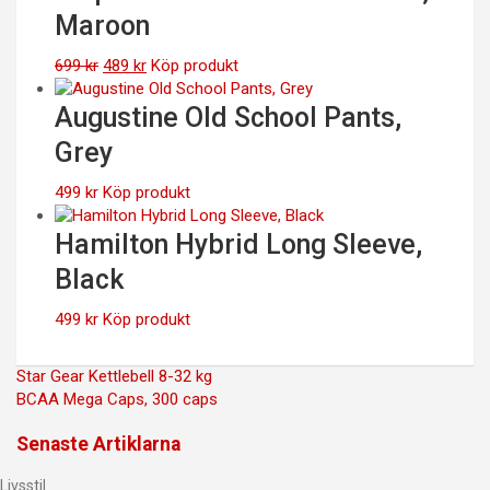
Maroon
Det
Det
699
kr
489
kr
Köp produkt
ursprungliga
nuvarande
priset
priset
Augustine Old School Pants,
var:
är:
Grey
699 kr.
489 kr.
499
kr
Köp produkt
Hamilton Hybrid Long Sleeve,
Black
499
kr
Köp produkt
Inläggsnavigering
Star Gear Kettlebell 8-32 kg
BCAA Mega Caps, 300 caps
Senaste Artiklarna
Livsstil