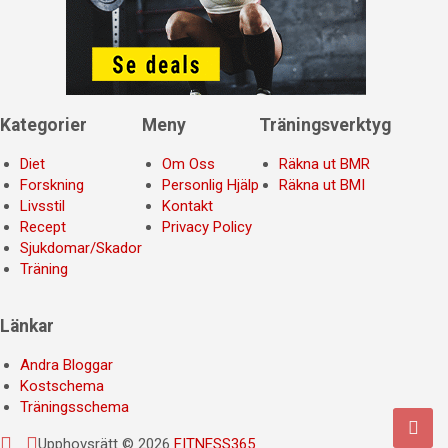
Kategorier
Meny
Träningsverktyg
Diet
Om Oss
Räkna ut BMR
Forskning
Personlig Hjälp
Räkna ut BMI
Livsstil
Kontakt
Recept
Privacy Policy
Sjukdomar/Skador
Träning
Länkar
Andra Bloggar
Kostschema
Träningsschema
Upphovsrätt © 2026
FITNESS365