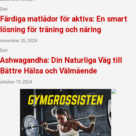
Diet
Färdiga matlådor för aktiva: En smart
lösning för träning och näring
november 20, 2024
Diet
Ashwagandha: Din Naturliga Väg till
Bättre Hälsa och Välmående
oktober 19, 2024