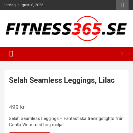
Hoppa
lördag, augusti 8, 2026
till
innehåll
Fitness Varje Dag
FITNESS365
Selah Seamless Leggings, Lilac
499
kr
Selah Seamless Leggings – Fantastiska träningstights från
Gorilla Wear med hög midja!