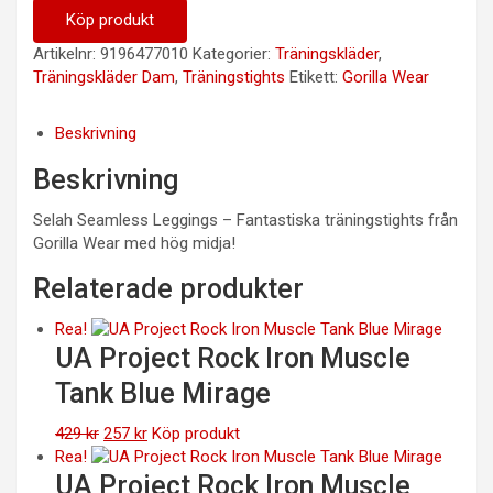
Köp produkt
Artikelnr:
9196477010
Kategorier:
Träningskläder
,
Träningskläder Dam
,
Träningstights
Etikett:
Gorilla Wear
Beskrivning
Beskrivning
Selah Seamless Leggings – Fantastiska träningstights från
Gorilla Wear med hög midja!
Relaterade produkter
Rea!
UA Project Rock Iron Muscle
Tank Blue Mirage
Det
Det
429
kr
257
kr
Köp produkt
ursprungliga
nuvarande
Rea!
priset
priset
UA Project Rock Iron Muscle