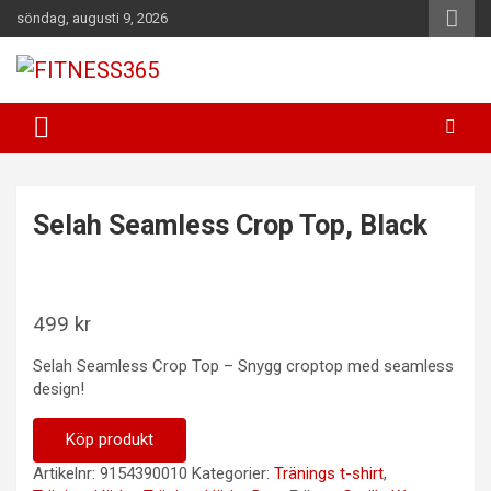
Hoppa
söndag, augusti 9, 2026
till
innehåll
Fitness Varje Dag
FITNESS365
Selah Seamless Crop Top, Black
499
kr
Selah Seamless Crop Top – Snygg croptop med seamless
design!
Köp produkt
Artikelnr:
9154390010
Kategorier:
Tränings t-shirt
,