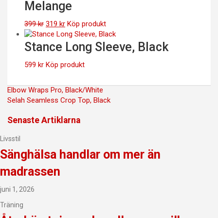
Melange
Det
Det
399
kr
319
kr
Köp produkt
ursprungliga
nuvarande
priset
priset
Stance Long Sleeve, Black
var:
är:
399 kr.
319 kr.
599
kr
Köp produkt
Inläggsnavigering
Elbow Wraps Pro, Black/White
Selah Seamless Crop Top, Black
Senaste Artiklarna
Livsstil
Sänghälsa handlar om mer än
madrassen
juni 1, 2026
Träning