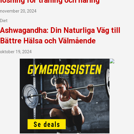
lösning för träning och näring
november 20, 2024
Diet
Ashwagandha: Din Naturliga Väg till
Bättre Hälsa och Välmående
oktober 19, 2024