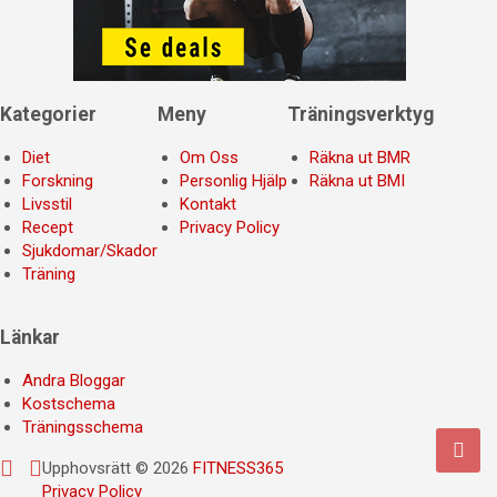
Kategorier
Meny
Träningsverktyg
Diet
Om Oss
Räkna ut BMR
Forskning
Personlig Hjälp
Räkna ut BMI
Livsstil
Kontakt
Recept
Privacy Policy
Sjukdomar/Skador
Träning
Länkar
Andra Bloggar
Kostschema
Träningsschema
Upphovsrätt © 2026
FITNESS365
Privacy Policy