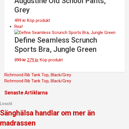
Augustine Old School Pants,
Grey
499
kr
Köp produkt
Rea!
Define Seamless Scrunch
Sports Bra, Jungle Green
Det
Det
399
kr
279
kr
Köp produkt
ursprungliga
nuvarande
priset
priset
Inläggsnavigering
Richmond Rib Tank Top, Black/Grey
var:
är:
Richmond Rib Tank Top, Black/Grey
399 kr.
279 kr.
Senaste Artiklarna
Livsstil
Sänghälsa handlar om mer än
madrassen