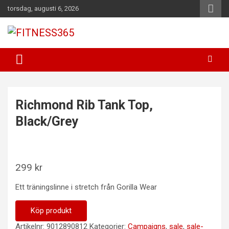
Hoppa
torsdag, augusti 6, 2026
till
innehåll
Fitness Varje Dag
FITNESS365
Richmond Rib Tank Top,
Black/Grey
299
kr
Ett träningslinne i stretch från Gorilla Wear
Köp produkt
Artikelnr:
9012890812
Kategorier:
Campaigns
,
sale
,
sale-