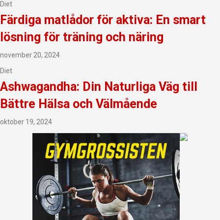
Diet
Färdiga matlådor för aktiva: En smart
lösning för träning och näring
november 20, 2024
Diet
Ashwagandha: Din Naturliga Väg till
Bättre Hälsa och Välmående
oktober 19, 2024