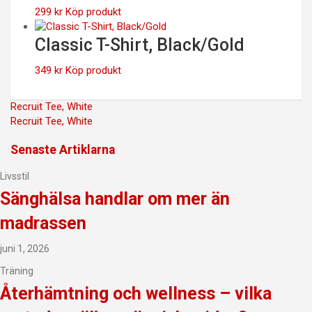
299
kr
Köp produkt
Classic T-Shirt, Black/Gold
349
kr
Köp produkt
Inläggsnavigering
Recruit Tee, White
Recruit Tee, White
Senaste Artiklarna
Livsstil
Sänghälsa handlar om mer än
madrassen
juni 1, 2026
Träning
Återhämtning och wellness – vilka