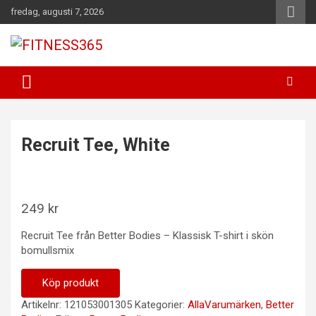
Hoppa
fredag, augusti 7, 2026
till
innehåll
Fitness Varje Dag
FITNESS365
Recruit Tee, White
249
kr
Recruit Tee från Better Bodies – Klassisk T-shirt i skön
bomullsmix
Köp produkt
Artikelnr:
121053001305
Kategorier:
AllaVarumärken
,
Better