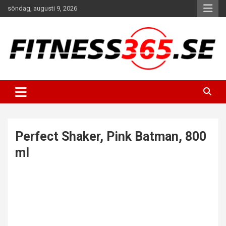
Hoppa
söndag, augusti 9, 2026
till
innehåll
Fitness Varje Dag
FITNESS365
Perfect Shaker, Pink Batman, 800
ml