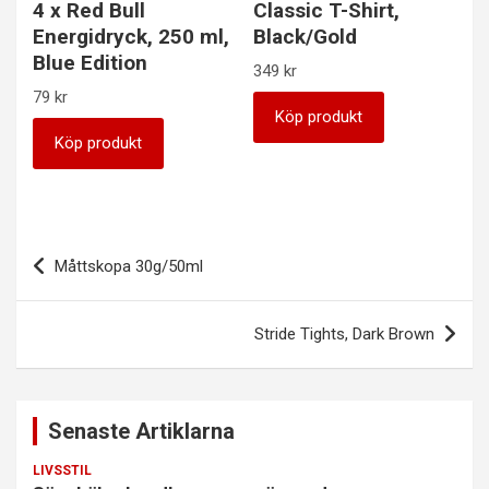
4 x Red Bull
Classic T-Shirt,
Energidryck, 250 ml,
Black/Gold
Blue Edition
349
kr
79
kr
Köp produkt
Köp produkt
Inläggsnavigering
Måttskopa 30g/50ml
Stride Tights, Dark Brown
Senaste Artiklarna
LIVSSTIL